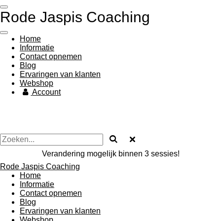
Ga
Rode Jaspis Coaching
direct
naar
de
Home
hoofdinhoud
Informatie
Contact opnemen
Blog
Ervaringen van klanten
Webshop
Account
Verandering mogelijk binnen 3 sessies!
Rode Jaspis Coaching
Home
Informatie
Contact opnemen
Blog
Ervaringen van klanten
Webshop