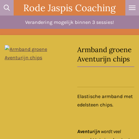
Rode Jaspis Coaching
Ga
direct
Verandering mogelijk binnen 3 sessies!
naar
de
hoofdinhoud
Armband groene
Aventurijn chips
Elastische armband met
edelsteen chips.
Aventurijn
wordt veel