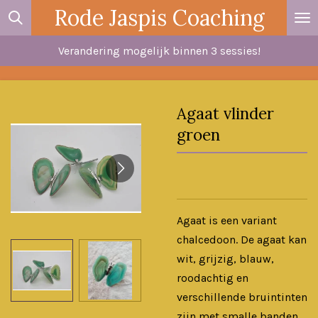
Rode Jaspis Coaching
Ga
direct
Verandering mogelijk binnen 3 sessies!
naar
de
hoofdinhoud
Agaat vlinder
groen
Agaat is een variant
chalcedoon. De agaat kan
wit, grijzig, blauw,
roodachtig en
verschillende bruintinten
zijn met smalle banden