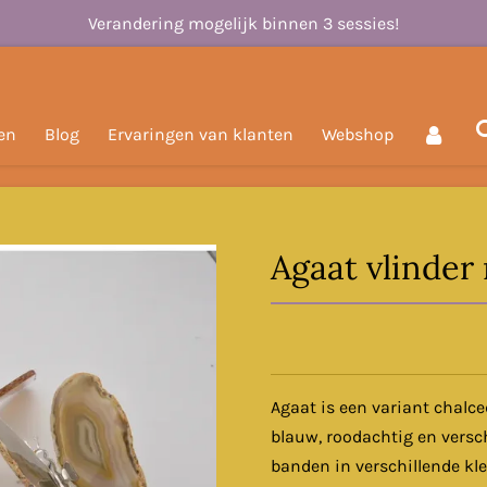
Verandering mogelijk binnen 3 sessies!
en
Blog
Ervaringen van klanten
Webshop
Agaat vlinder 
Agaat is een variant chalce
blauw, roodachtig en versc
banden in verschillende kl