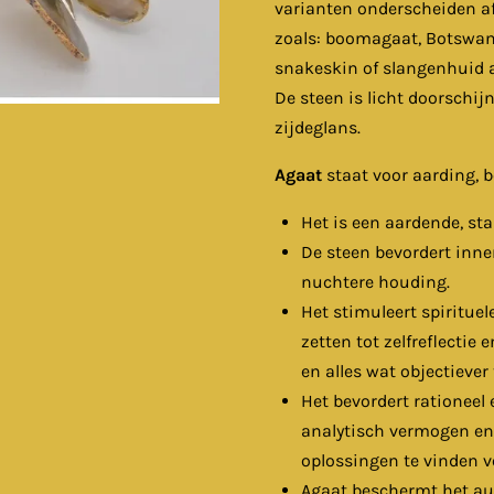
varianten onderscheiden a
zoals: boomagaat, Botswan
snakeskin of slangenhuid a
De steen is licht doorschij
zijdeglans.
Agaat
staat voor aarding, b
Het is een aardende, st
De steen bevordert inne
nuchtere houding.
Het stimuleert spirituel
zetten tot zelfreflectie
en alles wat objectiever 
Het bevordert rationeel 
analytisch vermogen en
oplossingen te vinden 
Agaat beschermt het aura