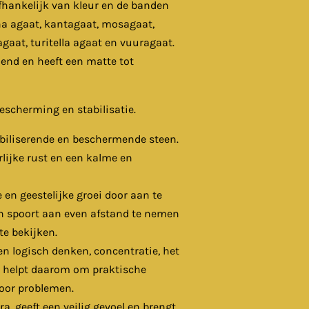
fhankelijk van kleur en de banden
a agaat, kantagaat, mosagaat,
gaat, turitella agaat en vuuragaat.
nend en heeft een matte tot
escherming en stabilisatie.
abiliserende en beschermende steen.
rlijke rust en een kalme en
e en geestelijke groei door aan te
 en spoort aan even afstand te nemen
te bekijken.
en logisch denken, concentratie, het
 helpt daarom om praktische
voor problemen.
, geeft een veilig gevoel en brengt