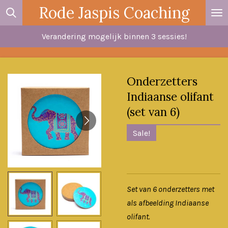
Rode Jaspis Coaching
Ga
direct
Verandering mogelijk binnen 3 sessies!
naar
de
hoofdinhoud
Onderzetters
Indiaanse olifant
(set van 6)
Sale!
Set van 6 onderzetters met
als afbeelding Indiaanse
olifant.