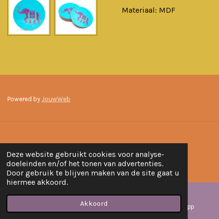
Materiaal: MDF
Powered by
JouwWeb
Deze website gebruikt cookies voor analyse-
doeleinden en/of het tonen van advertenties.
Door gebruik te blijven maken van de site gaat u
hiermee akkoord.
Akkoord
E-mailadres
Instagram
WhatsApp