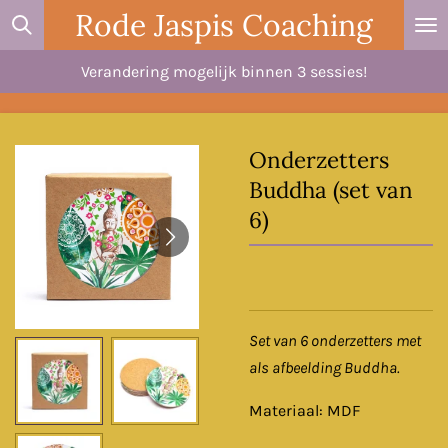
Rode Jaspis Coaching
Ga
direct
Verandering mogelijk binnen 3 sessies!
naar
de
hoofdinhoud
Onderzetters
Buddha (set van
6)
Set van 6 onderzetters met
als afbeelding Buddha.
Materiaal: MDF