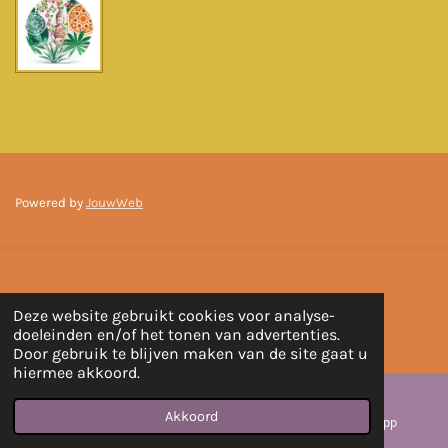
Powered by
JouwWeb
Deze website gebruikt cookies voor analyse-
doeleinden en/of het tonen van advertenties.
Door gebruik te blijven maken van de site gaat u
hiermee akkoord.
Akkoord
E-mailadres
Instagram
WhatsApp