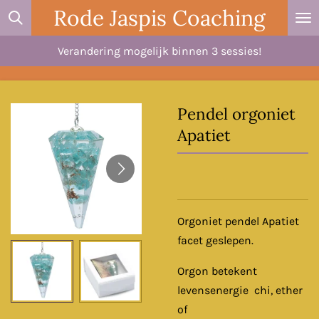
Rode Jaspis Coaching
Ga
direct
Verandering mogelijk binnen 3 sessies!
naar
de
hoofdinhoud
Pendel orgoniet
Apatiet
Orgoniet pendel Apatiet
facet geslepen.
Orgon betekent
levensenergie chi, ether
of