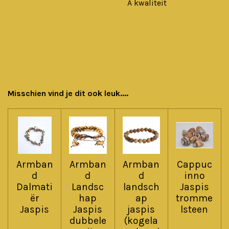
A kwaliteit
Misschien vind je dit ook leuk....
Armban
Armban
Armban
Cappuc
d
d
d
inno
Dalmati
Landsc
landsch
Jaspis
ër
hap
ap
tromme
Jaspis
Jaspis
jaspis
lsteen
dubbele
(kogela