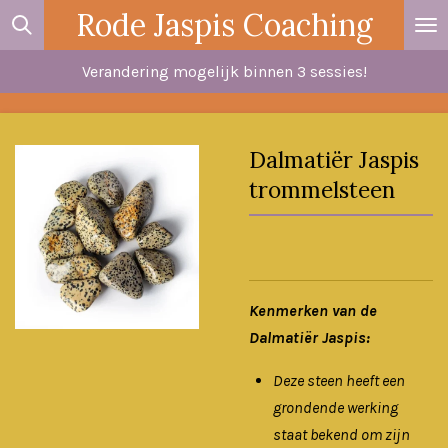
Rode Jaspis Coaching
Ga
direct
Verandering mogelijk binnen 3 sessies!
naar
de
hoofdinhoud
Dalmatiër Jaspis
trommelsteen
Kenmerken van de
Dalmatiër Jaspis:
Deze steen heeft een
grondende werking
staat bekend om zijn