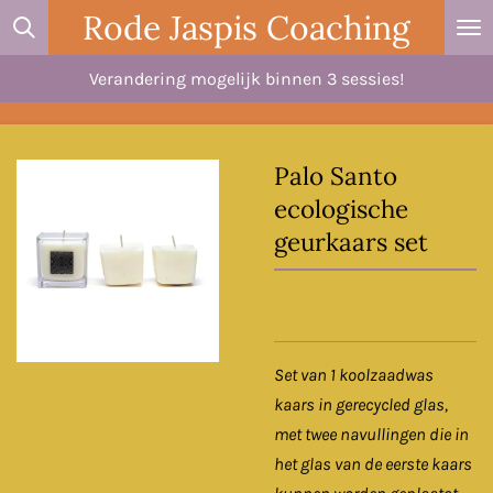
Rode Jaspis Coaching
Ga
direct
Verandering mogelijk binnen 3 sessies!
naar
de
hoofdinhoud
Palo Santo
ecologische
geurkaars set
Set van 1 koolzaadwas
kaars in gerecycled glas,
met twee navullingen die in
het glas van de eerste kaars