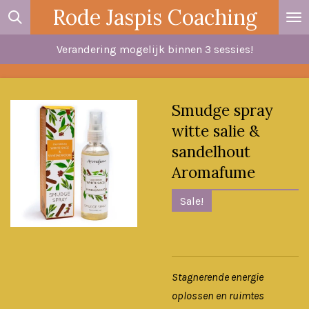
Rode Jaspis Coaching
Ga
direct
Verandering mogelijk binnen 3 sessies!
naar
de
hoofdinhoud
Smudge spray
witte salie &
sandelhout
Aromafume
Sale!
Stagnerende energie
oplossen en ruimtes