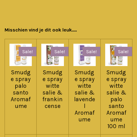
Misschien vind je dit ook leuk....
Sale!
Sale!
Sale!
Sale!
Smudg
Smudg
Smudg
Smudg
e spray
e spray
e spray
e spray
palo
witte
witte
witte
santo
salie &
salie &
salie &
Aromaf
frankin
lavende
palo
ume
cense
l
santo
Aromaf
Aromaf
ume
ume
100 ml