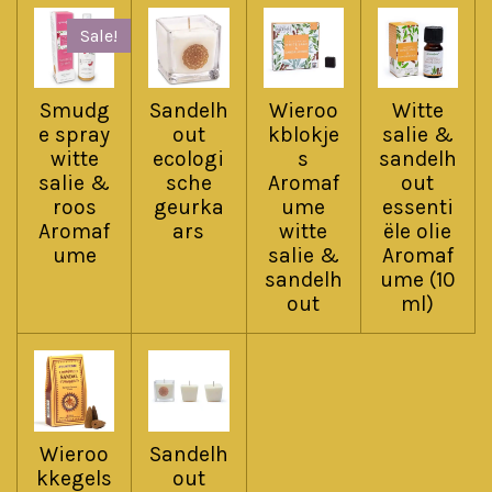
Sale!
Smudg
Sandelh
Wieroo
Witte
e spray
out
kblokje
salie &
witte
ecologi
s
sandelh
salie &
sche
Aromaf
out
roos
geurka
ume
essenti
Aromaf
ars
witte
ële olie
ume
salie &
Aromaf
sandelh
ume (10
out
ml)
Wieroo
Sandelh
kkegels
out