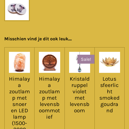
Misschien vind je dit ook leuk....
Sale!
Himalay
Himalay
Kristald
Lotus
a
a
ruppel
sfeerlic
zoutlam
zoutlam
violet
ht
p met
p met
met
smoked
snoer
levensb
levensb
goudra
en LED
oommot
oom
nd
lamp
ief
(1500-