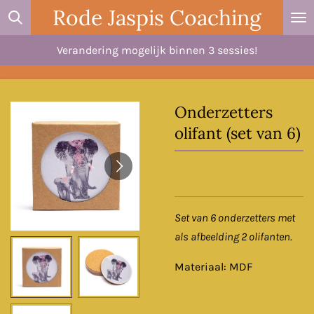
Rode Jaspis Coaching
Ga
direct
Verandering mogelijk binnen 3 sessies!
naar
de
hoofdinhoud
Onderzetters
olifant (set van 6)
Set van 6 onderzetters met
als afbeelding 2 olifanten.
Materiaal: MDF