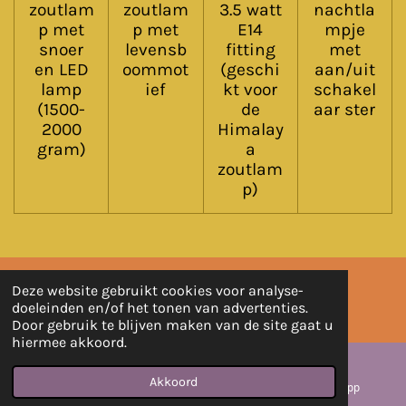
zoutlam
zoutlam
3.5 watt
nachtla
p met
p met
E14
mpje
snoer
levensb
fitting
met
en LED
oommot
(geschi
aan/uit
lamp
ief
kt voor
schakel
(1500-
de
aar ster
2000
Himalay
gram)
a
zoutlam
p)
Deze website gebruikt cookies voor analyse-
Powered by
JouwWeb
doeleinden en/of het tonen van advertenties.
Door gebruik te blijven maken van de site gaat u
hiermee akkoord.
Akkoord
E-mailadres
Instagram
WhatsApp