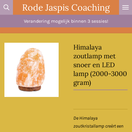
Rode Jaspis Coaching
Ga
direct
Verandering mogelijk binnen 3 sessies!
naar
de
hoofdinhoud
Himalaya
zoutlamp met
snoer en LED
lamp (2000-3000
gram)
De Himalaya
zoutkristallamp creërt een