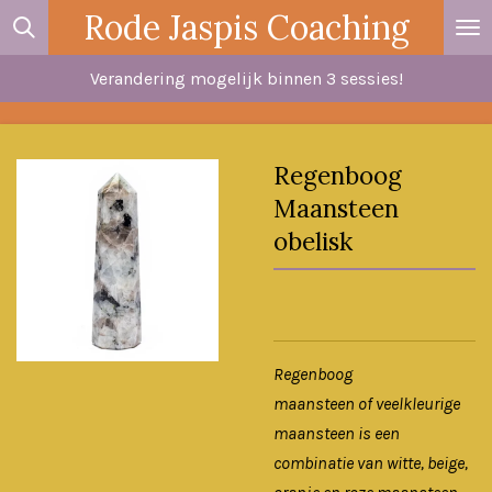
Rode Jaspis Coaching
Ga
direct
Verandering mogelijk binnen 3 sessies!
naar
de
hoofdinhoud
Regenboog
Maansteen
obelisk
Regenboog
maansteen of veelkleurige
maansteen is een
combinatie van witte, beige,